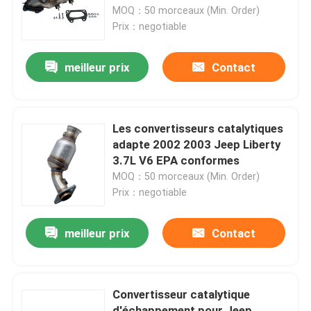
MOQ：50 morceaux (Min. Order)
Prix：negotiable
À propos de nous
meilleur prix
Contact
Visite de l'usine
Contrôle de la qualité
Les convertisseurs catalytiques
adapte 2002 2003 Jeep Liberty
3.7L V6 EPA conformes
Nous contacter
MOQ：50 morceaux (Min. Order)
Prix：negotiable
Demandez un devis
meilleur prix
Contact
convertisseur catalytique universel
Convertisseur catalytique
Nissan Catalytic Converter
d'échappement pour Jeep