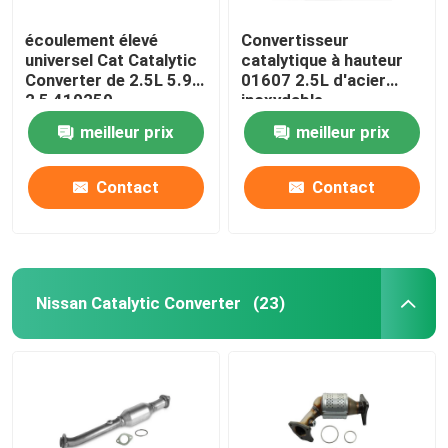
écoulement élevé
Convertisseur
Lexus Catalytic Converter
universel Cat Catalytic
catalytique à hauteur
Converter de 2.5L 5.9L
01607 2.5L d'acier
2,5 410250
inoxydable
Pièces d'échappement automobiles
d'écoulement de 2,25
meilleur prix
meilleur prix
pouces
Amortisseur d'échappement en acier inoxydable
Contact
Contact
Conseils pour l'échappement
DPF DOC SCR
Nissan Catalytic Converter
(23)