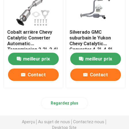
Cobalt arrière Chevy
Silverado GMC
Catalytic Converter
suburbain le Yukon
Automatic
Chevy Catalytic
Transmission 2.2L 2.4L
Converter 4.3L 4.8L
19421
5.3L
meilleur prix
meilleur prix
Contact
Contact
Regardez plus
Aperçu
Au sujet de nous
Contactez-nous
Desktop Site