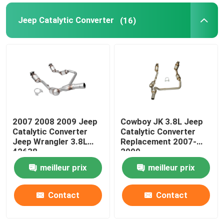
Jeep Catalytic Converter
(16)
Lexus Catalytic Converter
Pièces d'échappement automobiles
Amortisseur d'échappement en acier inoxydable
Conseils pour l'échappement
2007 2008 2009 Jeep
Cowboy JK 3.8L Jeep
Catalytic Converter
Catalytic Converter
Jeep Wrangler 3.8L
Replacement 2007-
DPF DOC SCR
42638
2009
meilleur prix
meilleur prix
Contact
Contact