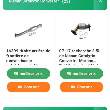
Nissan Catalytic Converter
(23)
Convertisseur catalytique de Toyota
Jeep Catalytic Converter
Convertisseur catalytique de Subaru
16399 droite arrière de
07-17 recherche 3.5L
frontière de
de Nissan Catalytic
Chevy Catalytic Converter
convertisseur
Converter Murano
catalytique de Nissan
Pathfinder de côté de
NV2500
passager
meilleur prix
meilleur prix
Convertisseur catalytique de Honda
Contact
Contact
Convertisseur catalytique de Buick
Ford Catalytic Converter