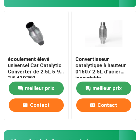
À propos de nous
Visite de l'usine
Contrôle de la qualité
écoulement élevé
Convertisseur
universel Cat Catalytic
catalytique à hauteur
Converter de 2.5L 5.9L
01607 2.5L d'acier
Nous contacter
2,5 410250
inoxydable
d'écoulement de 2,25
meilleur prix
meilleur prix
pouces
Demandez un devis
Contact
Contact
convertisseur catalytique universel
Nissan Catalytic Converter