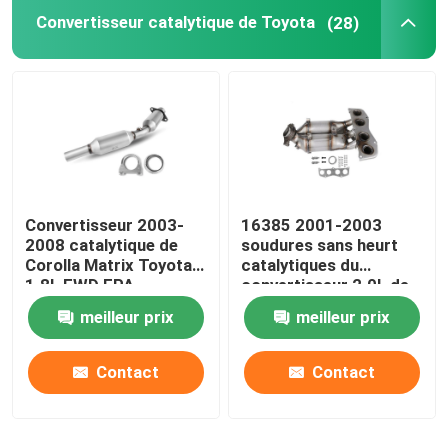
Convertisseur catalytique de Toyota
(28)
Convertisseur catalytique de Mitsubishi
Convertisseur catalytique convenable direct
Front Catalytic Converter
Convertisseur 2003-
16385 2001-2003
Convertisseur catalytique à trois voies
2008 catalytique de
soudures sans heurt
Corolla Matrix Toyota
catalytiques du
1.8L FWD EPA
convertisseur 2.0L de
Convertisseur catalytique de TWC
Toyota RAV4
meilleur prix
meilleur prix
Convertisseur catalytique diesel
Contact
Contact
convertisseur catalytique d'écoulement élevé