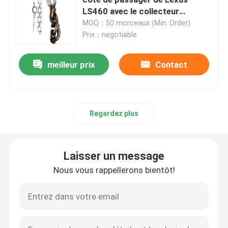
LS460 avec le collecteur
d'échappement 2007-17 4.6L
MOQ：50 morceaux (Min. Order)
Convertisseur catalytique de Toyota
Prix：negotiable
Jeep Catalytic Converter
meilleur prix
Contact
Convertisseur catalytique de Subaru
Regardez plus
Chevy Catalytic Converter
Laisser un message
Convertisseur catalytique de Honda
Nous vous rappellerons bientôt!
Convertisseur catalytique de Buick
Ford Catalytic Converter