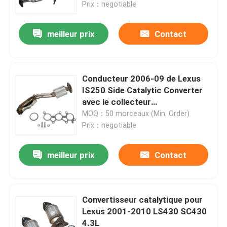
Prix：negotiable
meilleur prix
Contact
Conducteur 2006-09 de Lexus
IS250 Side Catalytic Converter
avec le collecteur
d'échappement
MOQ：50 morceaux (Min. Order)
Prix：negotiable
meilleur prix
Contact
À la maison
Produits
Convertisseur catalytique pour
Lexus 2001-2010 LS430 SC430
4.3L
Vidéos