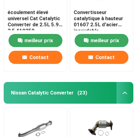
écoulement élevé
Convertisseur
Lexus Catalytic Converter
universel Cat Catalytic
catalytique à hauteur
Converter de 2.5L 5.9L
01607 2.5L d'acier
2,5 410250
inoxydable
Pièces d'échappement automobiles
d'écoulement de 2,25
meilleur prix
meilleur prix
pouces
Amortisseur d'échappement en acier inoxydable
Contact
Contact
Conseils pour l'échappement
DPF DOC SCR
Nissan Catalytic Converter
(23)