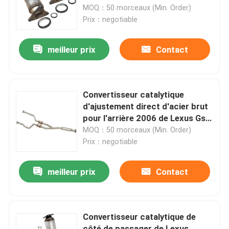
MOQ：50 morceaux (Min. Order)
Prix：negotiable
À propos de nous
meilleur prix
Contact
Visite de l'usine
Contrôle de la qualité
Convertisseur catalytique
d'ajustement direct d'acier brut
pour l'arrière 2006 de Lexus Gs
Nous contacter
300 V6 3,0
MOQ：50 morceaux (Min. Order)
Prix：negotiable
Demandez un devis
meilleur prix
Contact
convertisseur catalytique universel
Convertisseur catalytique de
Nissan Catalytic Converter
côté de passager de Lexus